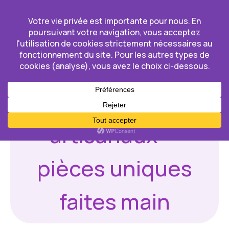
Aller
au
contenu
Dear Little Lion
Accueil
/ Boutique
Vitraux modernes &
artisanaux —
pièces uniques
faites main