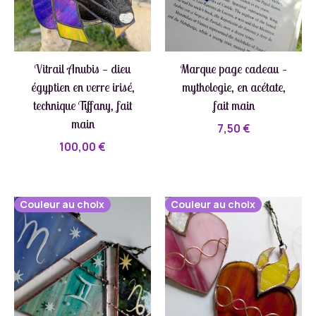
Vitrail Anubis — dieu
Marque page cadeau –
égyptien en verre irisé,
mythologie, en acétate,
technique Tiffany, fait
fait main
main
7,50
€
100,00
€
Couleur au choix
Couleur au choix