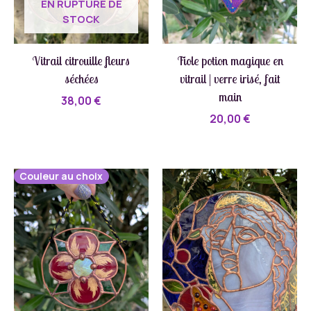
EN RUPTURE DE
STOCK
Vitrail citrouille fleurs
Fiole potion magique en
séchées
vitrail | verre irisé, fait
main
38,00
€
20,00
€
Couleur au choix