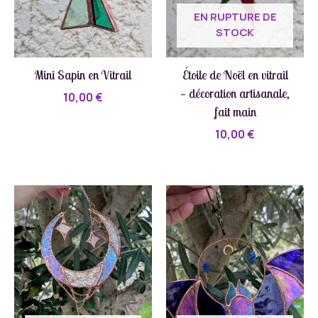
EN RUPTURE DE
STOCK
Mini Sapin en Vitrail
Étoile de Noël en vitrail
— décoration artisanale,
10,00
€
fait main
10,00
€