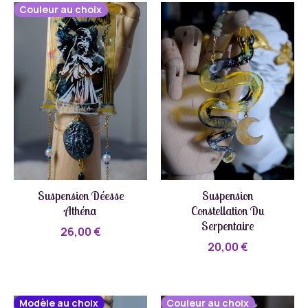
Couleur au choix
Suspension Déesse
Suspension
Athéna
Constellation Du
Serpentaire
26,00
€
20,00
€
Modèle au choix
Couleur au choix