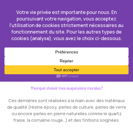
Aller
au
contenu
Dear Little Lion
Accueil
/ Décorations murales
Décorations murales
Explorez ma gamme de suspension murales inspirée par les
civilisations antiques, l’architecture et les constellations.
Des pièces uniques pour une décoration originale
Pourquoi choisir mes suspensions murales ?
Ces dernières sont réalisées à la main avec des matériaux
de qualité (résine époxy, perles de culture, perles de verre
ou encore perles en pierre naturelles comme le quartz
fraise, la cornaline rouge…) et des finitions soignées.