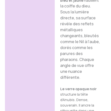
bleu et jaune
habillent
la coiffe du dieu.
Sous la lumière
directe, sa surface
révèle des reflets
métalliques
changeants, bleutés
comme le Nil à l’aube,
dorés comme les
parures des
pharaons. Chaque
angle de vue offre
une nuance
différente.
Le verre opaque noir
structure la tête
d’Anubis. Dense,
souverain. Il ancre la
silhouette dans une