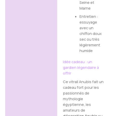
Seine et
Marne
Entretien :
essuyage
avec un
chiffon doux
sec ou très
légèrement
humide
Idée cadeau : un
gardien légendaire à
offrir
Ce vitrail Anubis fait un
cadeau fort pour les
passionnés de
mythologie
égyptienne, les
amateurs de
décoration Anubis
ou