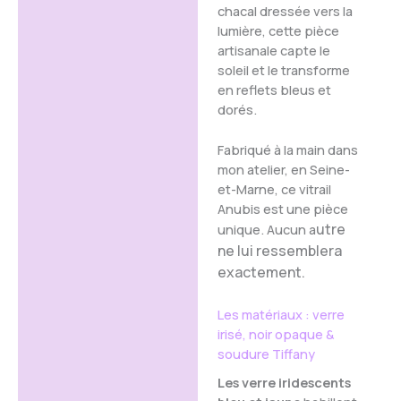
chacal dressée vers la
en
lumière, cette pièce
Informations
verre
irisé,
artisanale capte le
complémentaires
technique
soleil et le transforme
Avis (0)
Tiffany,
en reflets bleus et
fait
dorés.
main
Fabriqué à la main dans
mon atelier, en Seine-
et-Marne, ce vitrail
Anubis est une pièce
utre
unique. Aucun a
ne lui ressemblera
exactement.
Les matériaux : verre
irisé, noir opaque &
soudure Tiffany
Les verre iridescents