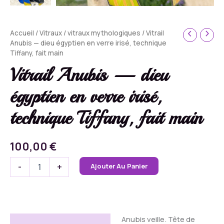
Accueil
/
Vitraux
/
vitraux mythologiques
/ Vitrail
Anubis — dieu égyptien en verre irisé, technique
Tiffany, fait main
Vitrail Anubis — dieu
égyptien en verre irisé,
technique Tiffany, fait main
100,00
€
quantité
-
+
Ajouter Au Panier
de
Vitrail
Anubis
—
dieu
Anubis veille. Tête de
égyptien
Description